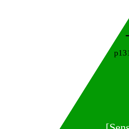
p13
[Sens