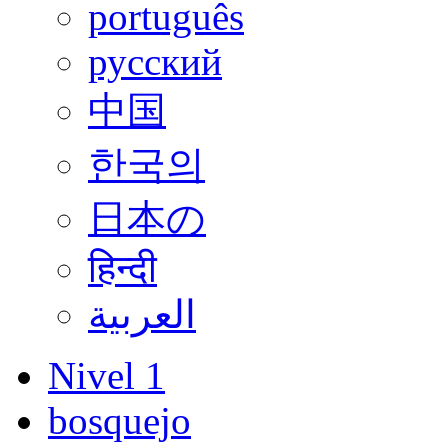
português
русский
中国
한국의
日本の
हिन्दी
العربية
Nivel 1
bosquejo