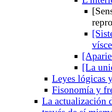
[Sens
repr
[Sis
vísce
[Aparie
[La uni
Leyes lógicas y
Fisonomía y fr
La actualización 