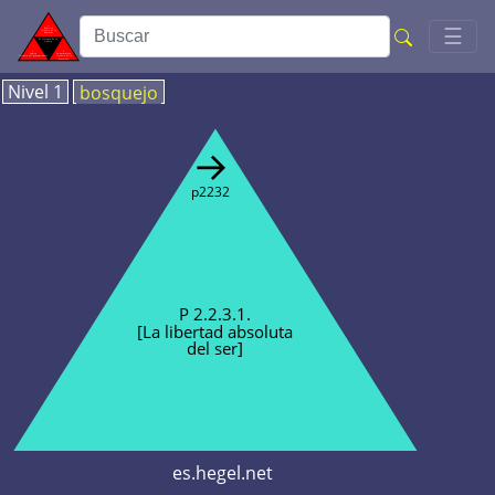
Toggl
☰
Nivel 1
bosquejo
→
p2232
P 2.2.3.1.
[La libertad absoluta
del ser]
es.hegel.net