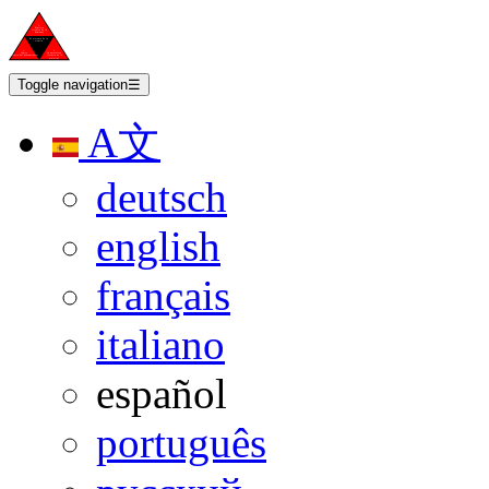
Toggle navigation
☰
A文
deutsch
english
français
italiano
español
português