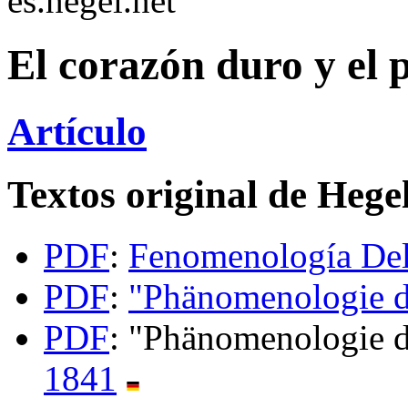
es.hegel.net
El corazón duro y el 
Artículo
Textos original de Hege
PDF
:
Fenomenología Del
PDF
:
"Phänomenologie d
PDF
: "Phänomenologie d
1841