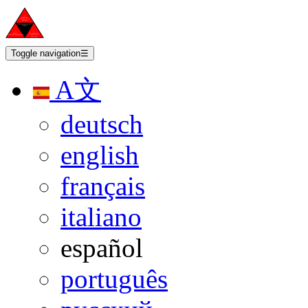
Toggle navigation
☰
A文
deutsch
english
français
italiano
español
português