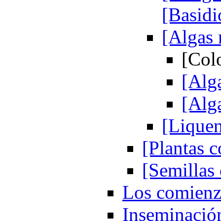
[Basid
[Algas 
[Colo
[Alg
[Alga
[Liquen
[Plantas 
[Semillas 
Los comienzo
Inseminació