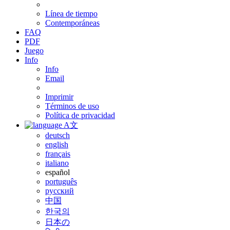
Línea de tiempo
Contemporáneas
FAQ
PDF
Juego
Info
Info
Email
Imprimir
Términos de uso
Política de privacidad
A文
deutsch
english
français
italiano
español
português
русский
中国
한국의
日本の