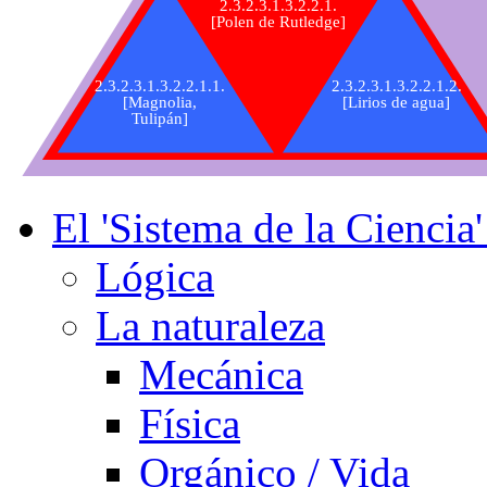
2.3.2.3.1.3.2.2.1.
[Polen de Rutledge]
2.3.2.3.1.3.2.2.1.1.
2.3.2.3.1.3.2.2.1.2.
[Magnolia,
[Lirios de agua]
Tulipán]
El 'Sistema de la Ciencia
Lógica
La naturaleza
Mecánica
Física
Orgánico / Vida