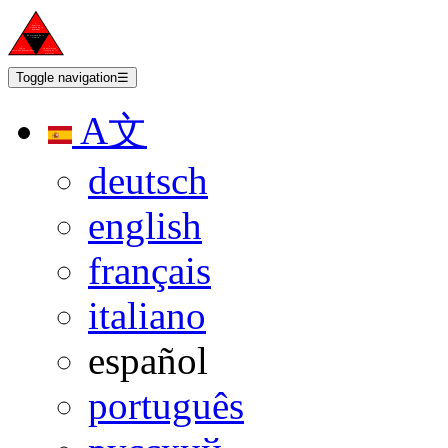
Toggle navigation
☰
A文
deutsch
english
français
italiano
español
português