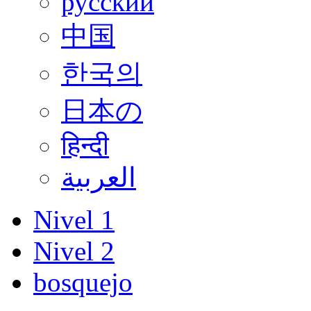
русский
中国
한국의
日本の
हिन्दी
العربية
Nivel 1
Nivel 2
bosquejo