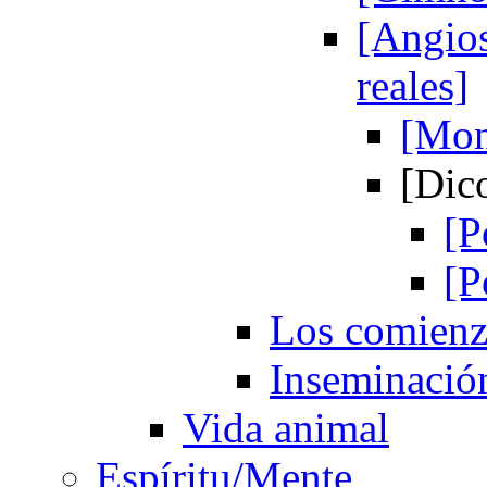
[Angios
reales]
[Mon
[Dic
[P
[P
Los comienzo
Inseminació
Vida animal
Espíritu/Mente