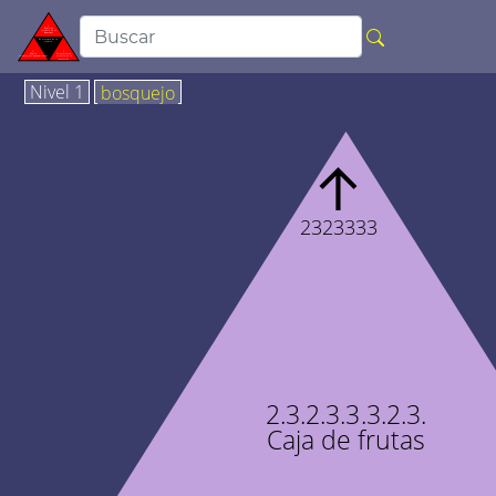
Nivel 1
bosquejo
↑
2323333
2.3.2.3.3.3.2.3.
Caja de frutas