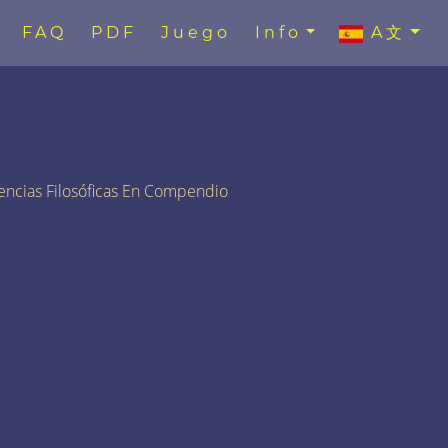
FAQ
PDF
Juego
Info
A文
encias Filosóficas En Compendio