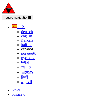
Toggle navigation
☰
A文
deutsch
english
français
italiano
español
português
русский
中国
한국의
日本の
हिन्दी
العربية
Nivel 1
bosquejo