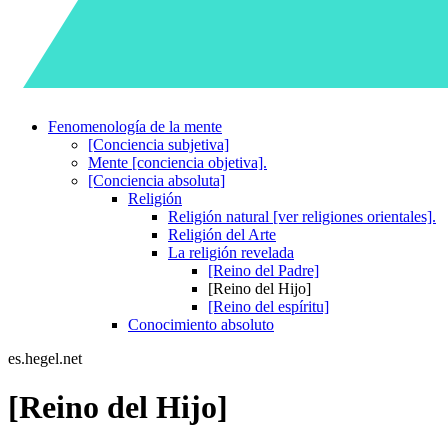
Fenomenología de la mente
[Conciencia subjetiva]
Mente [conciencia objetiva].
[Conciencia absoluta]
Religión
Religión natural [ver religiones orientales].
Religión del Arte
La religión revelada
[Reino del Padre]
[Reino del Hijo]
[Reino del espíritu]
Conocimiento absoluto
es.hegel.net
[Reino del Hijo]