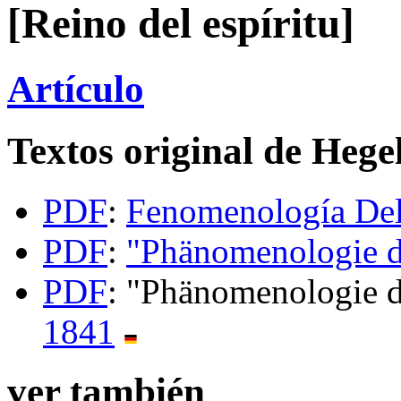
[Reino del espíritu]
Artículo
Textos original de Hege
PDF
:
Fenomenología Del
PDF
:
"Phänomenologie d
PDF
: "Phänomenologie d
1841
ver también