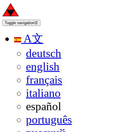
Toggle navigation
☰
A文
deutsch
english
français
italiano
español
português