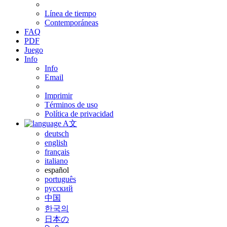
Línea de tiempo
Contemporáneas
FAQ
PDF
Juego
Info
Info
Email
Imprimir
Términos de uso
Política de privacidad
A文
deutsch
english
français
italiano
español
português
русский
中国
한국의
日本の