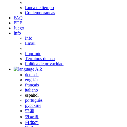
Línea de tiempo
Contemporáneas
FAQ
PDF
Juego
Info
Info
Email
Imprimir
Términos de uso
Política de privacidad
A文
deutsch
english
français
italiano
español
português
русский
中国
한국의
日本の