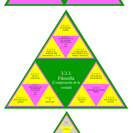
3.3.3.3.3.
El idealismo
alemán
3.3.3.3.
La filosofía de la
era moderna
(autoconocimiento
de la
idea)
3.3.3.3.1.
3.3.3.3.2.
Unificar los
La filosofía del
enfoques del
racionalismo en los
pensamiento y el ser
tiempos modernos
3.3.3.
3.3.3.1.3.
3.3.3.2.3.
Nuevos
Filosofía del
Filosofía
platonistas
Renacimiento
(Comprensión de la
3.3.3.1.
verdad)
Filosofía de la
3.3.3.2.
antigüedad
Filosofía de la Edad
(conocimiento
Media
de la
idea)
3.3.3.1.1.
3.3.3.1.2.
3.3.3.2.1.
3.3.3.2.2.
Filosofía de los
El
Filosofía
Filosofía de la
griegos
helenismo
árabe
escuela
3.3.3.3.3.3.
Hegel
3.3.3.3.3.
El idealismo alemán
3.3.3.3.3.1.
3.3.3.3.3.2.