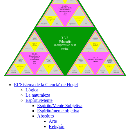
Idealismo
Schelling
subjetivo
3.3.3.3.
La filosofía de la
era moderna
(autoconocimiento
de la
idea)
3.3.3.3.2.
3.3.3.3.1.
La filosofía del
Unificar los enfoques
racionalismo en los
del pensamiento y el
tiempos
ser
modernos
3.3.3.3.1.1.
3.3.3.3.1.2.
3.3.3.3.2.1.
3.3.3.3.2.2.
Francis Bacon de
Jacob
Metafísica de los
Crítica
Verulam
Boehme
tiempos modernos
3.3.3.
3.3.3.1.3.3.
3.3.3.2.3.3.
Filosofía
La filosofía de
alejandrina
la Reforma
Filosofía
3.3.3.1.3.
3.3.3.2.3.
(Comprensión de la
Nuevos
Filosofía del
platonistas
Renacimiento
verdad)
3.3.3.1.3.1.
3.3.3.1.3.2.
3.3.3.2.3.1.
3.3.3.2.3.2.
Filone
Cábala,
Renacimiento:
Bruno, Vanini, P.
Gnósticos
Estudio de la
Ramus y otros
antigua
3.3.3.1.
Filosofía de la
3.3.3.2.
antigüedad
Filosofía de la Edad
(conocimiento
3.3.3.1.1.3.
3.3.3.1.2.3.
3.3.3.2.1.3.
3.3.3.2.2.3.
Platón y
Los
Filósofos
La dialéctica de
Media
de la
Aristóteles
escépticos
judíos
la escuela, el
misticismo
idea)
3.3.3.1.1.
3.3.3.1.2.
3.3.3.2.1.
3.3.3.2.2.
Filosofía de los
El
Filosofía
Filosofía de la
griegos
helenismo
árabe
escuela
3.3.3.1.1.1.
3.3.3.1.1.2.
3.3.3.1.2.1.
3.3.3.1.2.2.
3.3.3.2.1.1.
3.3.3.2.1.2.
3.3.3.2.2.1.
3.3.3.2.2.2.
De Tales a
De los sofistas a
Estoicos
Epicuro
Los
Los comentaristas
Metafísica
Realismo escolar
Anaxágoras
los socráticos
Medabberim
de Aristóteles
escolar
- Nominalismo
El 'Sistema de la Ciencia' de Hegel
Lógica
La naturaleza
Espíritu/Mente
Espíritu/Mente Subjetiva
Espíritu/mente objetiva
Absoluto
Arte
Religión