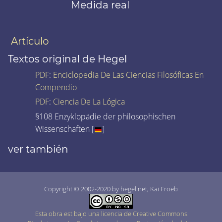
Medida real
Artículo
Textos original de Hegel
PDF
:
Enciclopedia De Las Ciencias Filosóficas En
Compendio
PDF
:
Ciencia De La Lógica
§108 Enzyklopädie der philosophischen
Wissenschaften [
]
ver también
Copyright © 2002-2020 by hegel.net, Kai Froeb
Esta obra est bajo una licencia de Creative Commons