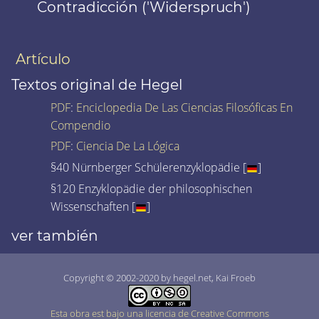
Contradicción ('Widerspruch')
Artículo
Textos original de Hegel
PDF
:
Enciclopedia De Las Ciencias Filosóficas En
Compendio
PDF
:
Ciencia De La Lógica
§40 Nürnberger Schülerenzyklopädie [
]
§120 Enzyklopädie der philosophischen
Wissenschaften [
]
ver también
Copyright © 2002-2020 by hegel.net, Kai Froeb
Esta obra est bajo una licencia de Creative Commons