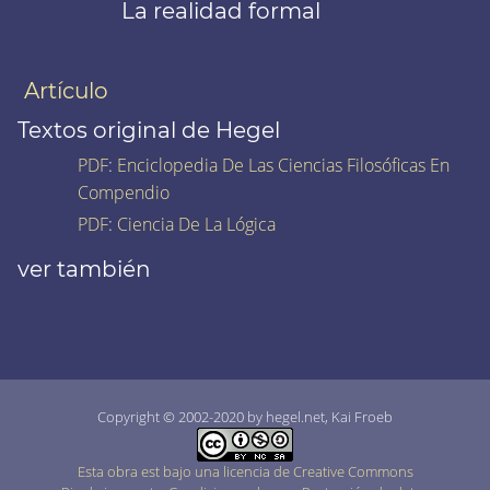
La realidad formal
Artículo
Textos original de Hegel
PDF
:
Enciclopedia De Las Ciencias Filosóficas En
Compendio
PDF
:
Ciencia De La Lógica
ver también
Copyright © 2002-2020 by hegel.net, Kai Froeb
Esta obra est bajo una licencia de Creative Commons