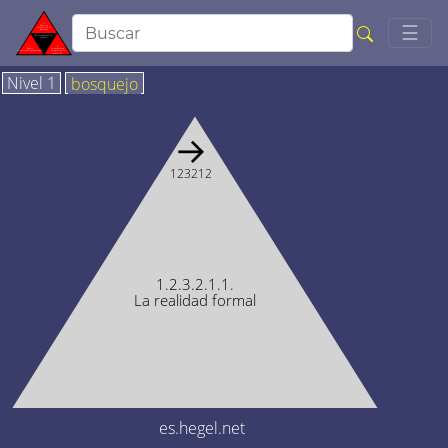
Togg
☰
Nivel 1
bosquejo
→
123212
1.2.3.2.1.1.
La realidad formal
es.hegel.net