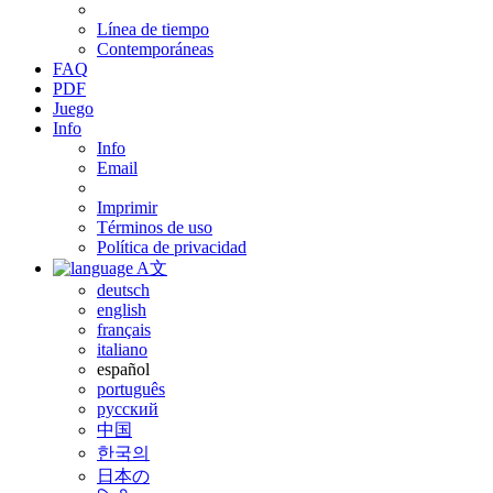
Línea de tiempo
Contemporáneas
FAQ
PDF
Juego
Info
Info
Email
Imprimir
Términos de uso
Política de privacidad
A文
deutsch
english
français
italiano
español
português
русский
中国
한국의
日本の