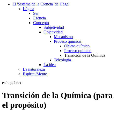
El 'Sistema de la Ciencia' de Hegel
Lógica
Ser
Esencia
Concepto
Subjetividad
Objetividad
Mecanismo
Proceso químico
Objeto químico
Proceso químico
Transición de la Química
Teleología
La idea
La naturaleza
Espíritu/Mente
es.hegel.net
Transición de la Química (para
el propósito)