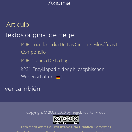
Axioma
Artículo
Textos original de Hegel
PDF
:
Enciclopedia De Las Ciencias Filosóficas En
Compendio
PDF
:
Ciencia De La Lógica
§231 Enzyklopädie der philosophischen
Wissenschaften [
]
ver también
Copyright © 2002-2020 by hegel.net, Kai Froeb
Esta obra est bajo una licencia de Creative Commons