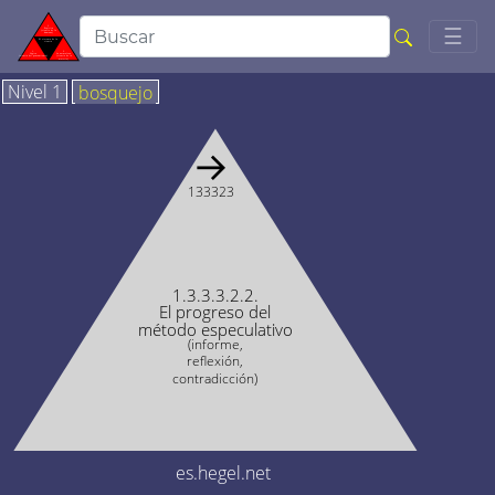
Togg
☰
Nivel 1
bosquejo
→
133323
1.3.3.3.2.2.
El progreso del
método especulativo
(informe,
reflexión,
contradicción)
es.hegel.net