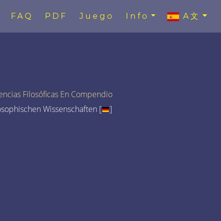
FAQ
PDF
Juego
Info
A文
encias Filosóficas En Compendio
osophischen Wissenschaften [
]