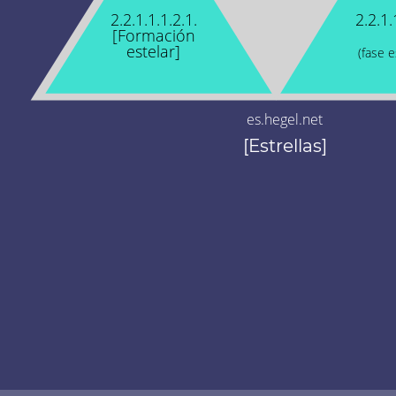
2.2.1.1.1.2.1.
2.2.1.
[Formación
estelar]
(fase e
es.hegel.net
[Estrellas]