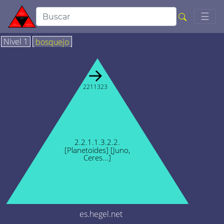
Togg
☰
Nivel 1
bosquejo
→
2211323
2.2.1.1.3.2.2.
[Planetoides] [Juno,
Ceres...]
es.hegel.net