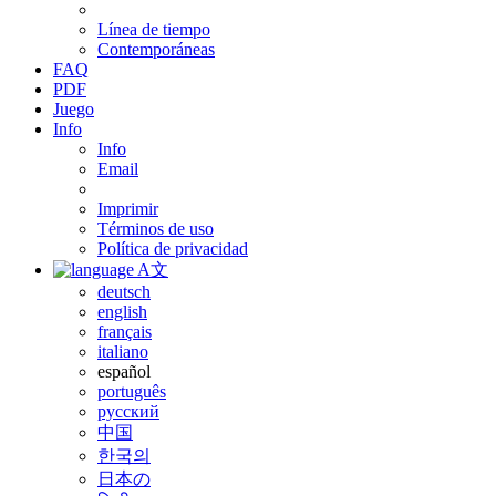
Línea de tiempo
Contemporáneas
FAQ
PDF
Juego
Info
Info
Email
Imprimir
Términos de uso
Política de privacidad
A文
deutsch
english
français
italiano
español
português
русский
中国
한국의
日本の