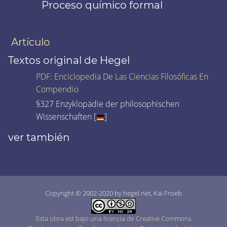
Proceso químico formal
Artículo
Textos original de Hegel
PDF
:
Enciclopedia De Las Ciencias Filosóficas En
Compendio
§327 Enzyklopädie der philosophischen
Wissenschaften [
]
ver también
Copyright © 2002-2020 by hegel.net, Kai Froeb
Esta obra est bajo una licencia de Creative Commons