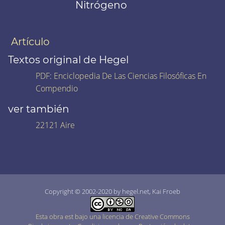
Nitrógeno
Artículo
Textos original de Hegel
PDF
:
Enciclopedia De Las Ciencias Filosóficas En
Compendio
ver también
22121 Aire
Copyright © 2002-2020 by hegel.net, Kai Froeb
Esta obra est bajo una licencia de Creative Commons