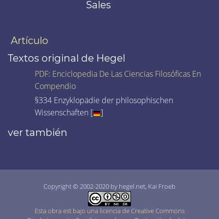
Sales
Artículo
Textos original de Hegel
PDF
:
Enciclopedia De Las Ciencias Filosóficas En
Compendio
§334 Enzyklopädie der philosophischen
Wissenschaften [
]
ver también
Copyright © 2002-2020 by hegel.net, Kai Froeb
Esta obra est bajo una licencia de Creative Commons