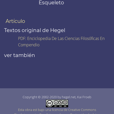
Esqueleto
Artículo
Textos original de Hegel
PDF
:
Enciclopedia De Las Ciencias Filosóficas En
Compendio
ver también
Copyright © 2002-2020 by hegel.net, Kai Froeb
Esta obra est bajo una licencia de Creative Commons