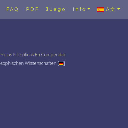
FAQ
PDF
Juego
Info
A文
encias Filosóficas En Compendio
osophischen Wissenschaften [
]