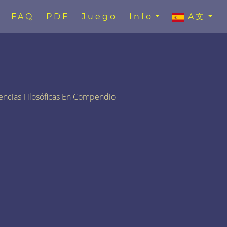
FAQ
PDF
Juego
Info
A文
encias Filosóficas En Compendio