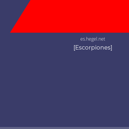
es.hegel.net
[Escorpiones]