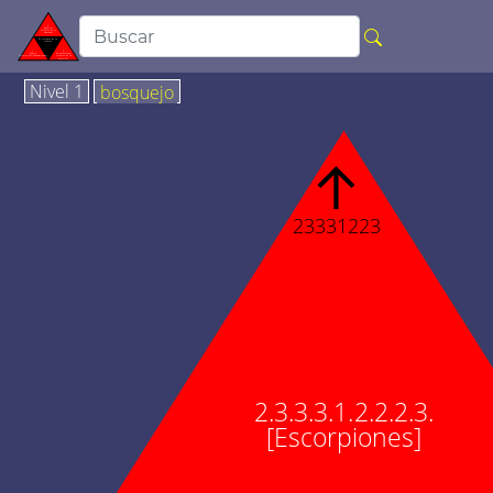
Nivel 1
bosquejo
↑
23331223
2.3.3.3.1.2.2.2.3.
[Escorpiones]