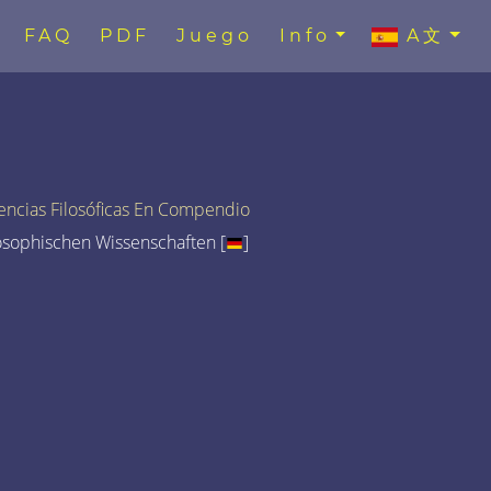
FAQ
PDF
Juego
Info
A文
encias Filosóficas En Compendio
osophischen Wissenschaften [
]