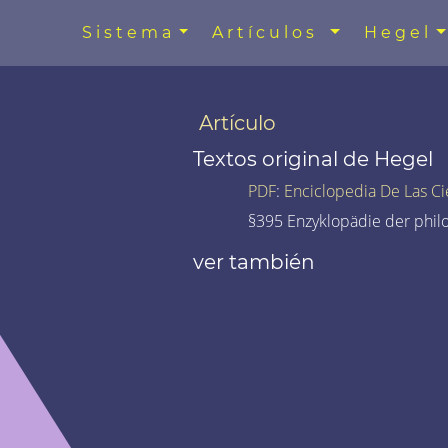
Sistema
Artículos
Hegel
Artículo
Textos original de Hegel
PDF
:
Enciclopedia De Las Ci
§395 Enzyklopädie der phil
ver también