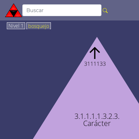
Nivel 1
bosquejo
↑
3111133
3.1.1.1.1.3.2.3.
Carácter