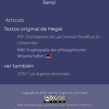
Sensi
Artículo
Textos original de Hegel
PDF
:
Enciclopedia De Las Ciencias Filosóficas En
Compendio
§401 Enzyklopädie der philosophischen
Wissenschaften [
]
ver también
23321 Los órganos sensoriales
Copyright © 2002-2020 by hegel.net, Kai Froeb
Esta obra est bajo una licencia de Creative Commons