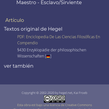
Maestro - Esclavo/Sirviente
Artículo
Textos original de Hegel
PDF
:
Enciclopedia De Las Ciencias Filosóficas En
Compendio
§430 Enzyklopädie der philosophischen
Wissenschaften [
]
ver también
Copyright © 2002-2020 by hegel.net, Kai Froeb
Esta obra est bajo una licencia de Creative Commons