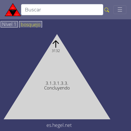
Togg
☰
Nivel 1
bosquejo
↑
3132
3.1.3.1.3.3.
Concluyendo
es.hegel.net