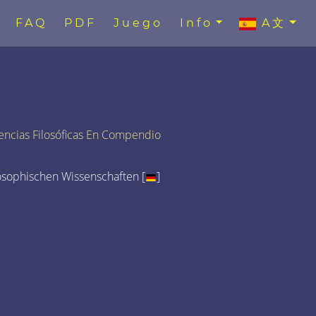
FAQ
PDF
Juego
Info
A文
encias Filosóficas En Compendio
osophischen Wissenschaften [
]