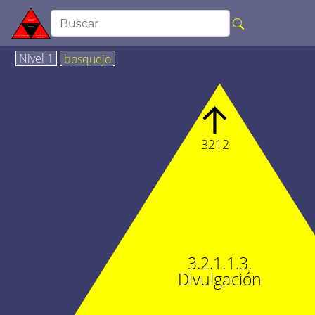
Nivel 1
bosquejo
↑
3212
3.2.1.1.3.
Divulgación