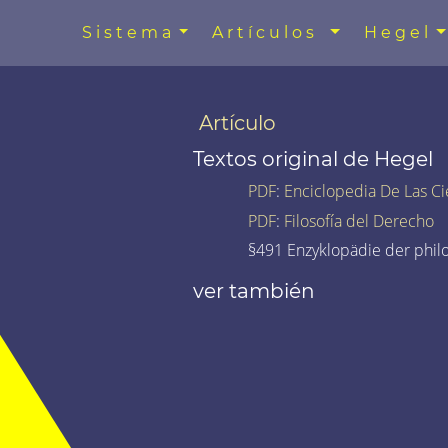
Sistema
Artículos
Hegel
Artículo
Textos original de Hegel
PDF
:
Enciclopedia De Las Ci
PDF
:
Filosofía del Derecho
§491 Enzyklopädie der phil
ver también