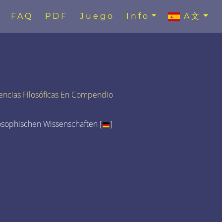
FAQ
PDF
Juego
Info
A文
encias Filosóficas En Compendio
osophischen Wissenschaften [
]