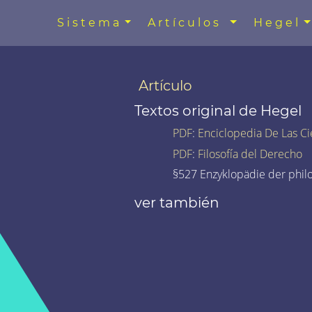
Sistema
Artículos
Hegel
Artículo
Textos original de Hegel
PDF
:
Enciclopedia De Las Ci
PDF
:
Filosofía del Derecho
§527 Enzyklopädie der phil
ver también