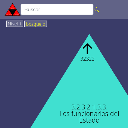
Nivel 1
bosquejo
↑
32322
3.2.3.2.1.3.3.
Los funcionarios del
Estado