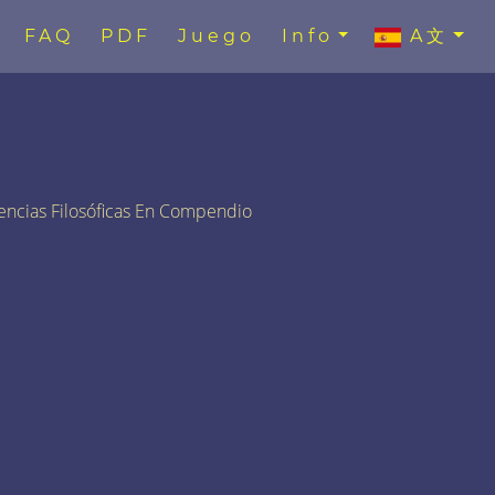
FAQ
PDF
Juego
Info
A文
encias Filosóficas En Compendio