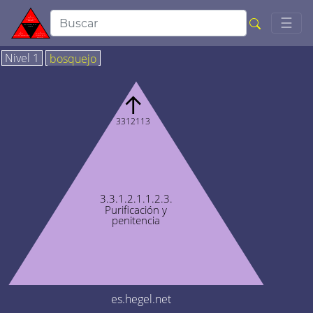
Togg
☰
Nivel 1
bosquejo
↑
3312113
3.3.1.2.1.1.2.3.
Purificación y
penitencia
es.hegel.net