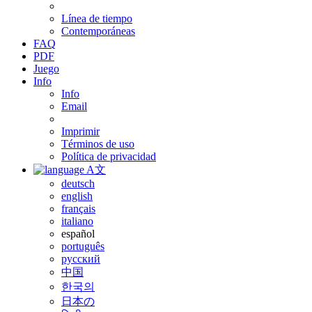
Línea de tiempo
Contemporáneas
FAQ
PDF
Juego
Info
Info
Email
Imprimir
Términos de uso
Política de privacidad
A文
deutsch
english
français
italiano
español
português
русский
中国
한국의
日本の