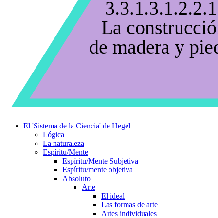
3.3.1.3.1.2.2.1
La construcció
de madera y pie
El 'Sistema de la Ciencia' de Hegel
Lógica
La naturaleza
Espíritu/Mente
Espíritu/Mente Subjetiva
Espíritu/mente objetiva
Absoluto
Arte
El ideal
Las formas de arte
Artes individuales