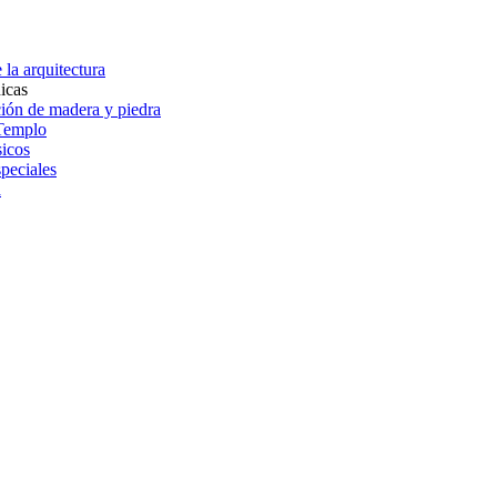
 la arquitectura
icas
ión de madera y piedra
Templo
sicos
speciales
a