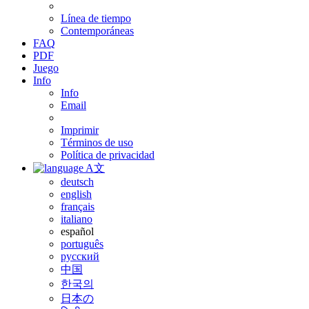
Línea de tiempo
Contemporáneas
FAQ
PDF
Juego
Info
Info
Email
Imprimir
Términos de uso
Política de privacidad
A文
deutsch
english
français
italiano
español
português
русский
中国
한국의
日本の