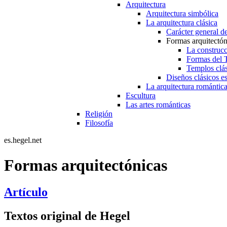
Arquitectura
Arquitectura simbólica
La arquitectura clásica
Carácter general de
Formas arquitectón
La construcc
Formas del 
Templos clá
Diseños clásicos e
La arquitectura romántic
Escultura
Las artes románticas
Religión
Filosofía
es.hegel.net
Formas arquitectónicas
Artículo
Textos original de Hegel