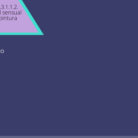
.3.1.1.2.
l sensual
pintura
ro