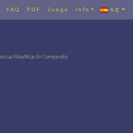
FAQ
PDF
Juego
Info
A文
encias Filosóficas En Compendio