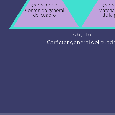
3.3.1.3.3.1.1.1.
3.3.1.3
Contenido general
Materia
del cuadro
de la 
es.hegel.net
Carácter general del cuad