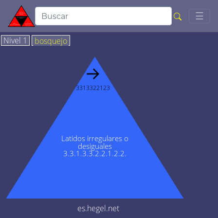
Togg
☰
Nivel 1
bosquejo
→
3313322123
Latidos irregulares o
desiguales
3.3.1.3.3.2.2.1.2.2.
es.hegel.net