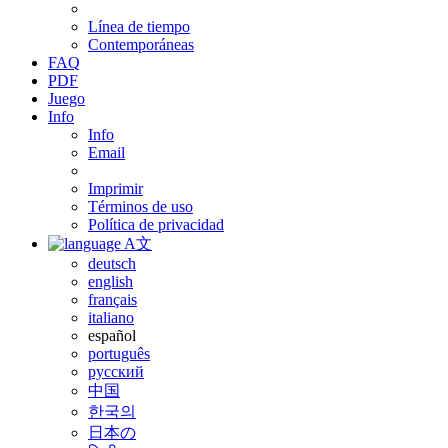
Línea de tiempo
Contemporáneas
FAQ
PDF
Juego
Info
Info
Email
Imprimir
Términos de uso
Política de privacidad
A文
deutsch
english
français
italiano
español
português
русский
中国
한국의
日本の