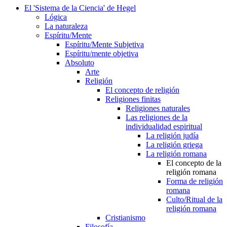
El 'Sistema de la Ciencia' de Hegel
Lógica
La naturaleza
Espíritu/Mente
Espíritu/Mente Subjetiva
Espíritu/mente objetiva
Absoluto
Arte
Religión
El concepto de religión
Religiones finitas
Religiones naturales
Las religiones de la
individualidad espiritual
La religión judía
La religión griega
La religión romana
El concepto de la
religión romana
Forma de religión
romana
Culto/Ritual de la
religión romana
Cristianismo
Filosofía