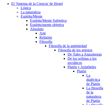
El 'Sistema de la Ciencia' de Hegel
Lógica
La naturaleza
Espíritu/Mente
Espíritu/Mente Subjetiva
Espíritu/mente objetiva
Absoluto
Arte
Religión
Filosofía
Filosofía de la antigüedad
Filosofía de los griegos
De Tales a Anaxágoras
De los sofistas a los
socráticos
Platón y Aristóteles
Platón
La
dialéctica
de Platón
La filosofía
de la
naturaleza
de Platón
La filosofía