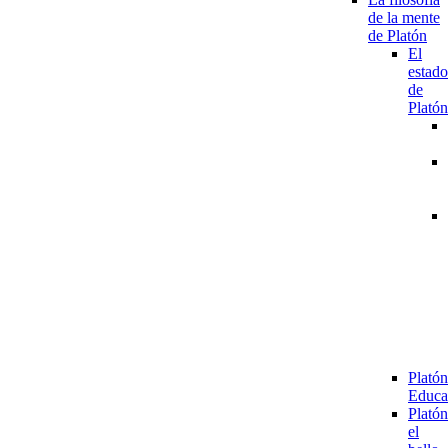
de la mente
de Platón
El
estado
de
Platón
Platón
Educa
Platón
el