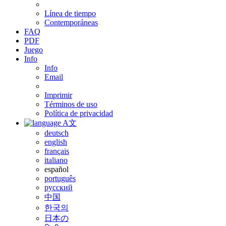
Línea de tiempo
Contemporáneas
FAQ
PDF
Juego
Info
Info
Email
Imprimir
Términos de uso
Política de privacidad
A文
deutsch
english
français
italiano
español
português
русский
中国
한국의
日本の