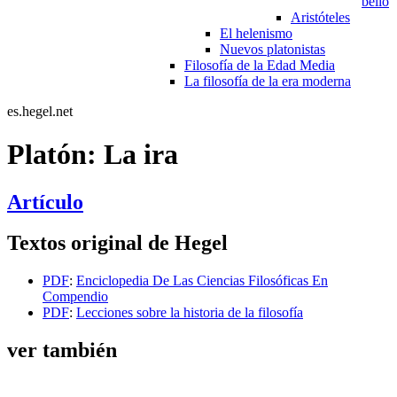
bello
Aristóteles
El helenismo
Nuevos platonistas
Filosofía de la Edad Media
La filosofía de la era moderna
es.hegel.net
Platón: La ira
Artículo
Textos original de Hegel
PDF
:
Enciclopedia De Las Ciencias Filosóficas En
Compendio
PDF
:
Lecciones sobre la historia de la filosofía
ver también