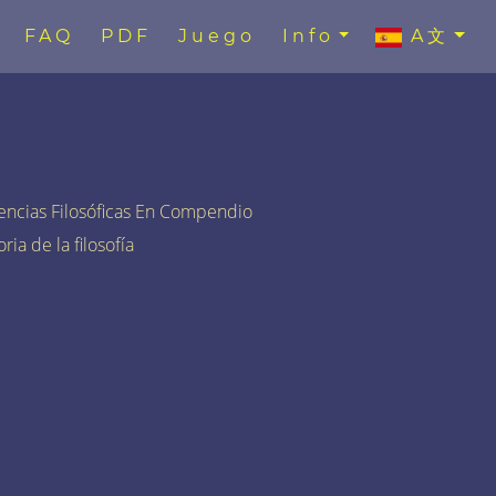
FAQ
PDF
Juego
Info
A文
encias Filosóficas En Compendio
ria de la filosofía