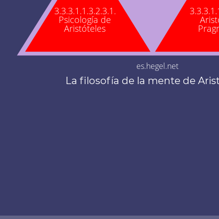
3.3.3.1.1.3.2.3.1.
3.3.3.1.
Psicología de
Arist
Aristóteles
Prag
es.hegel.net
La filosofía de la mente de Aris