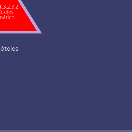
1.3.2.3.2.
óteles
mático
tóteles