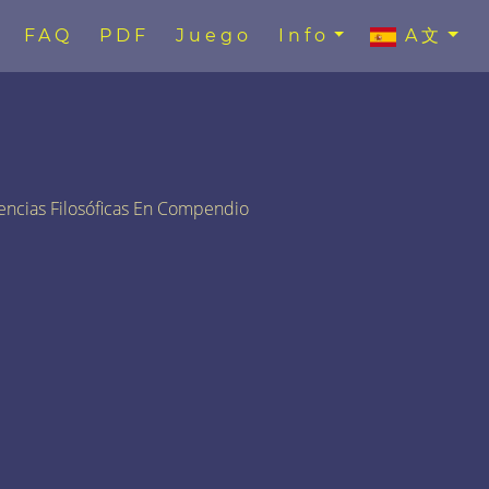
FAQ
PDF
Juego
Info
A文
encias Filosóficas En Compendio