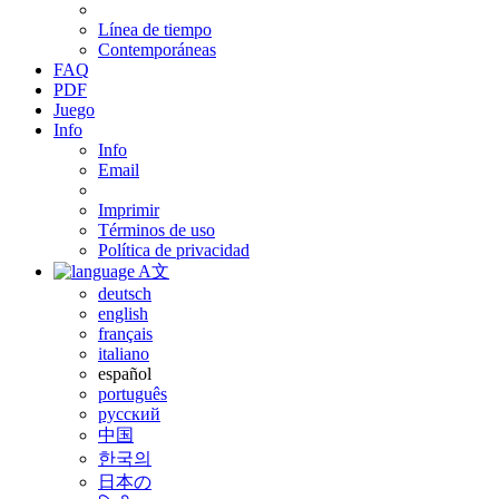
Línea de tiempo
Contemporáneas
FAQ
PDF
Juego
Info
Info
Email
Imprimir
Términos de uso
Política de privacidad
A文
deutsch
english
français
italiano
español
português
русский
中国
한국의
日本の