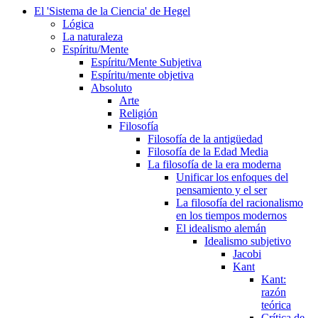
El 'Sistema de la Ciencia' de Hegel
Lógica
La naturaleza
Espíritu/Mente
Espíritu/Mente Subjetiva
Espíritu/mente objetiva
Absoluto
Arte
Religión
Filosofía
Filosofía de la antigüedad
Filosofía de la Edad Media
La filosofía de la era moderna
Unificar los enfoques del
pensamiento y el ser
La filosofía del racionalismo
en los tiempos modernos
El idealismo alemán
Idealismo subjetivo
Jacobi
Kant
Kant:
razón
teórica
Crítica de