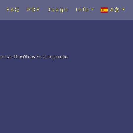
FAQ
PDF
Juego
Info
A文
encias Filosóficas En Compendio