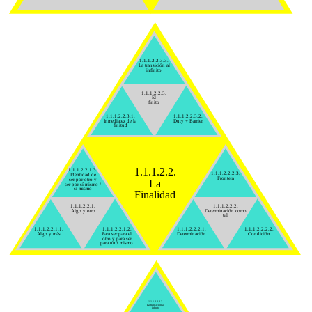
1.1.1.2.2.3.3.
La transición al
infinito
1.1.1.2.2.3.
El
finito
1.1.1.2.2.3.1.
1.1.1.2.2.3.2.
Inmediatez de la
Duty + Barrier
finitud
1.1.1.2.2.
1.1.1.2.2.1.3.
1.1.1.2.2.2.3.
Identidad de
Frontera
ser-por-otro y
La
ser-por-sí-mismo /
sí-mismo
Finalidad
1.1.1.2.2.1.
1.1.1.2.2.2.
Algo y otro
Determinación como
tal
1.1.1.2.2.1.1.
1.1.1.2.2.1.2.
1.1.1.2.2.2.1.
1.1.1.2.2.2.2.
Algo y más
Para ser para el
Determinación
Condición
otro y para ser
para uno mismo
1.1.1.2.2.3.3.
La transición al
infinito