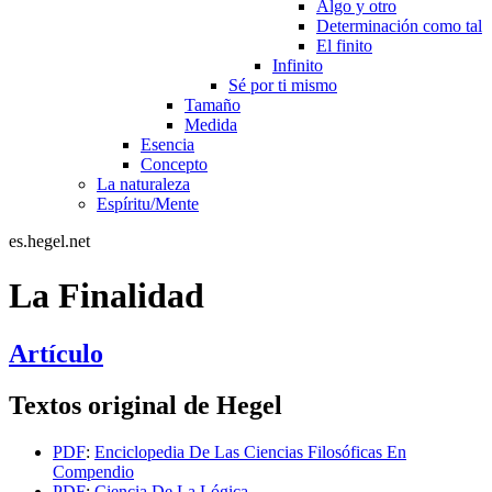
Algo y otro
Determinación como tal
El finito
Infinito
Sé por ti mismo
Tamaño
Medida
Esencia
Concepto
La naturaleza
Espíritu/Mente
es.hegel.net
La Finalidad
Artículo
Textos original de Hegel
PDF
:
Enciclopedia De Las Ciencias Filosóficas En
Compendio
PDF
:
Ciencia De La Lógica