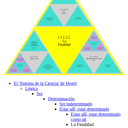
1.1.1.2.2.3.
El
finito
1.1.1.2.2.3.1.
1.1.1.2.2.3.2.
Inmediatez de la
Duty + Barrier
finitud
1.1.1.2.2.
1.1.1.2.2.2.3.3.
La frontera como
principio
La
1.1.1.2.2.1.3.
Identidad de
1.1.1.2.2.2.3.
Finalidad
Frontera
ser-por-otro y
ser-por-sí-mismo
/
1.1.1.2.2.2.3.1.
1.1.1.2.2.2.3.2.
sí-mismo
Límite como no
La frontera como
ser del otro
centro
1.1.1.2.2.1.
1.1.1.2.2.2.
Algo y otro
Determinación como
1.1.1.2.2.1.1.3.
Que lo que cambia
tal
por sí mismo
1.1.1.2.2.1.2.
1.1.1.2.2.2.1.
1.1.1.2.2.2.2.
1.1.1.2.2.1.1.
Algo y más
Para ser para el otro
Determinación
Condición
y para ser para uno
mismo
1.1.1.2.2.1.1.1.
1.1.1.2.2.1.1.2.
Algo y algo más
Algo y otros son
son ambos algo
cada uno algo y
otros
El 'Sistema de la Ciencia' de Hegel
Lógica
Ser
Determinación
Ser indeterminado
Estar allí, estar determinado
Estar allí, estar determinado
como tal
La Finalidad