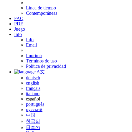
Línea de tiempo
Contemporáneas
FAQ
PDF
Juego
Info
Info
Email
Imprimir
Términos de uso
Política de privacidad
A文
deutsch
english
français
italiano
español
português
русский
中国
한국의
日本の