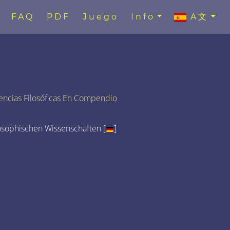
FAQ
PDF
Juego
Info
A文
encias Filosóficas En Compendio
osophischen Wissenschaften [
]