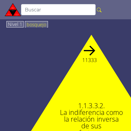
Nivel 1
bosquejo
→
11333
1.1.3.3.2.
La indiferencia como
la relación inversa
de sus