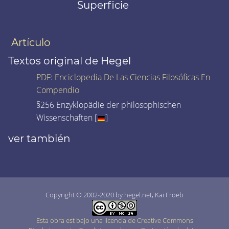
Superficie
Artículo
Textos original de Hegel
PDF
:
Enciclopedia De Las Ciencias Filosóficas En
Compendio
§256 Enzyklopädie der philosophischen
Wissenschaften [
]
ver también
Copyright © 2002-2020 by hegel.net, Kai Froeb
Esta obra est bajo una licencia de Creative Commons