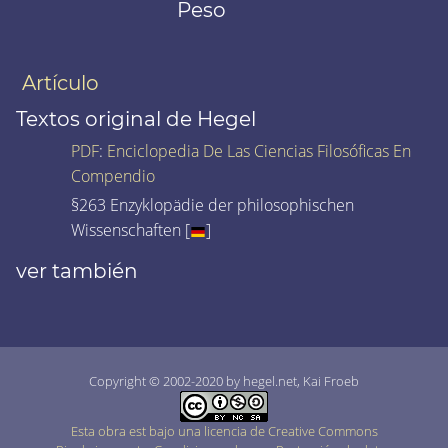
Peso
Artículo
Textos original de Hegel
PDF
:
Enciclopedia De Las Ciencias Filosóficas En
Compendio
§263 Enzyklopädie der philosophischen
Wissenschaften [
]
ver también
Copyright © 2002-2020 by hegel.net, Kai Froeb
Esta obra est bajo una licencia de Creative Commons