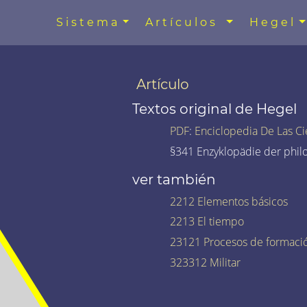
Sistema
Artículos
Hegel
Artículo
Textos original de Hegel
PDF
:
Enciclopedia De Las Ci
§341 Enzyklopädie der phil
ver también
2212 Elementos básicos
2213 El tiempo
23121 Procesos de formaci
323312 Militar