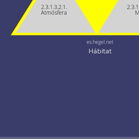
2.3.1.3.2.1.
2.3.1
Atmósfera
M
es.hegel.net
Hábitat