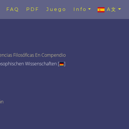
FAQ
PDF
Juego
Info
A文
encias Filosóficas En Compendio
osophischen Wissenschaften [
]
ón