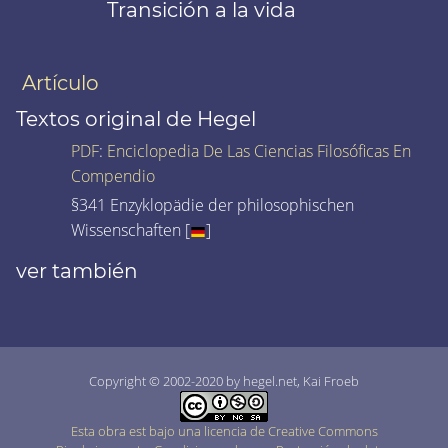
Transición a la vida
Artículo
Textos original de Hegel
PDF
:
Enciclopedia De Las Ciencias Filosóficas En
Compendio
§341 Enzyklopädie der philosophischen
Wissenschaften [
]
ver también
Copyright © 2002-2020 by hegel.net, Kai Froeb
Esta obra est bajo una licencia de Creative Commons